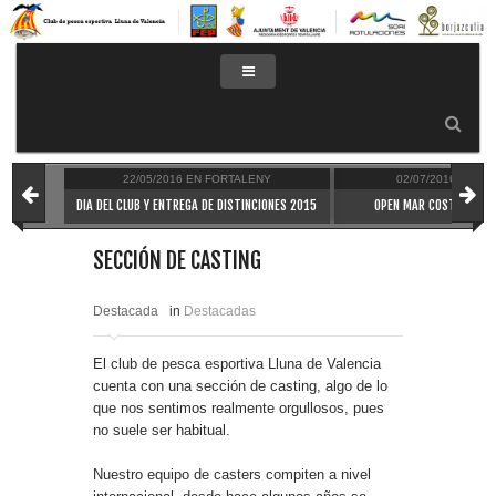
22/05/2016
EN
FORTALENY
02/07/2016
EN
PA
TORIO
DIA DEL CLUB Y ENTREGA DE DISTINCIONES 2015
OPEN MAR COSTA LLUNA 
SECCIÓN DE CASTING
Destacada
in
Destacadas
El club de pesca esportiva Lluna de Valencia
cuenta con una sección de casting, algo de lo
que nos sentimos realmente orgullosos, pues
no suele ser habitual.
Nuestro equipo de casters compiten a nivel