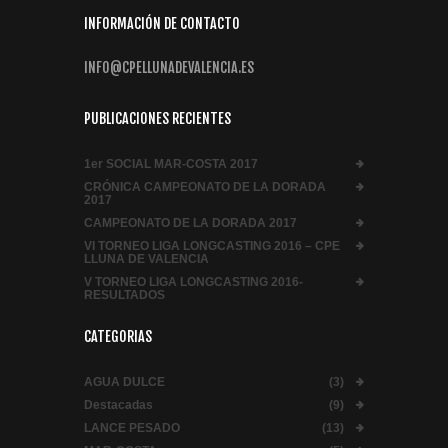
INFORMACIÓN DE CONTACTO
INFO@CPELLUNADEVALENCIA.ES
PUBLICACIONES RECIENTES
1er SOCIAL MAR-COSTA 2017
CRÓNICA CAMPEONATO DE LA DORADA
2017
CAMPEONATO DE LA DORADA 2017
VI TORNEO LIGA LONGCASTING 2016 – CPE
LLUNA DE VALENCIA
V TORNEO LIGA LONGCASTING 2016-
RESULTADOS
CATEGORIAS
AGUA DULCE
(3)
Destacadas
(9)
LANCE PESADO
(13)