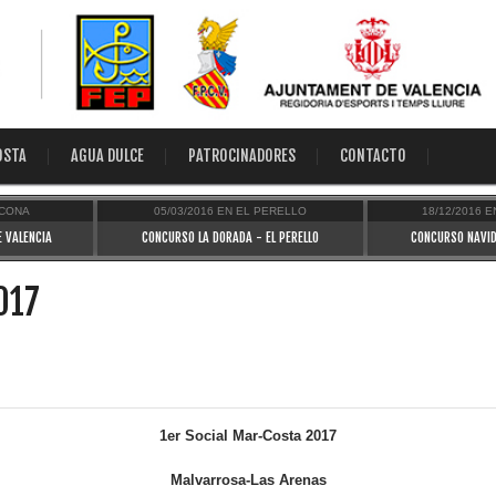
OSTA
AGUA DULCE
PATROCINADORES
CONTACTO
ACONA
05/03/2016
EN
EL PERELLO
18/12/2016
E
E VALENCIA
CONCURSO LA DORADA - EL PERELLO
CONCURSO NAVID
017
1er Social Mar-Costa 2017
Malvarrosa-Las Arenas