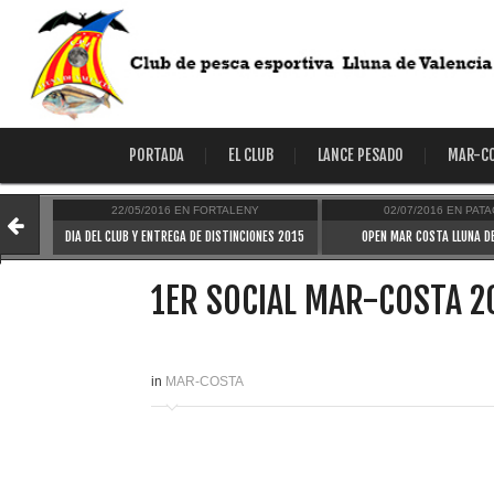
PORTADA
EL CLUB
LANCE PESADO
MAR-C
22/05/2016
EN
FORTALENY
02/07/2016
EN
PAT
RIO
DIA DEL CLUB Y ENTREGA DE DISTINCIONES 2015
OPEN MAR COSTA LLUNA D
1ER SOCIAL MAR-COSTA 2
in
MAR-COSTA