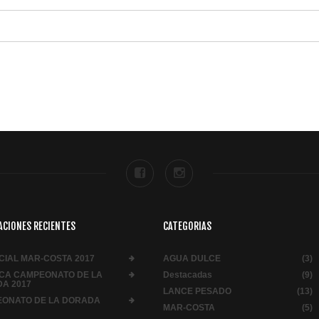
ACIONES RECIENTES
CATEGORIAS
OCIAL MAR-COSTA 2017
AGUA DULCE
(3)
CA CAMPEONATO DE LA
Destacadas
(9)
A 2017
LANCE PESADO
(13)
ONATO DE LA DORADA
MAR-COSTA
(5)